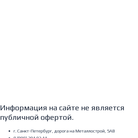
şans
vidobet
vidobet
vidobet
vidobet
casinolevant
casinolevant
casinolevant
vidobet
şans
casinolevant
casino
şans
casino
casino
casino
boostaro
casinolevant
şans
casinolevant
şanscasino
vidobet
vidobet
levant
gorabet
galyabet
gorabet
gorabet
gorabet
vidobet
galyabet
gorabet
gorabet
nigeria
sports
casino
|
|
güncel
giriş
|
|
|
giriş
casino
giriş
şans
casino
levant
şans
şans
|
giriş
casino
giriş
|
|
giriş
casino
|
|
|
|
|
giriş
|
|
|
betting
betting
|
giriş
|
|
|
|
|
giriş
|
|
|
|
giriş
|
|
|
|
|
|
|
|
Информация на сайте не является
публичной офертой.
г. Санкт-Петербург, дорога на Металлострой, 5АВ
8 (800) 201 92 11