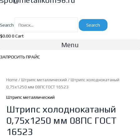
spb@metallkom96.ru
Search
Search
$
0.00
0
Cart
Menu
ЗАПРОСИТЬ ПРАЙС
Home
/
Штрипс металлический
/ Штрипс холоднокатаный
0,75х1250 мм 08ПС ГОСТ 16523
Штрипс металлический
Штрипс холоднокатаный
0,75х1250 мм 08ПС ГОСТ
16523