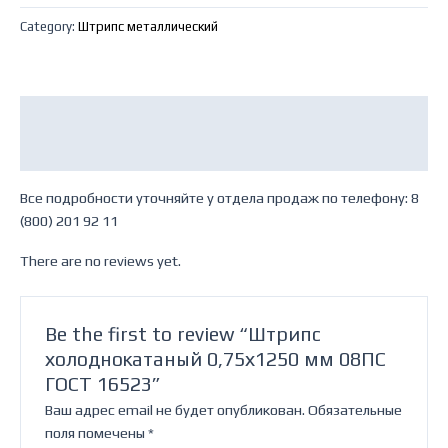
Category:
Штрипс металлический
Description
Reviews (0)
Все подробности уточняйте у отдела продаж по телефону: 8
(800) 201 92 11
There are no reviews yet.
Be the first to review “Штрипс
холоднокатаный 0,75х1250 мм 08ПС
ГОСТ 16523”
Ваш адрес email не будет опубликован.
Обязательные
поля помечены
*