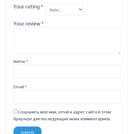
Your rating
*
Your review
*
Name
*
Email
*
Сохранить моё имя, email и адрес сайта в этом
браузере для последующих моих комментариев.