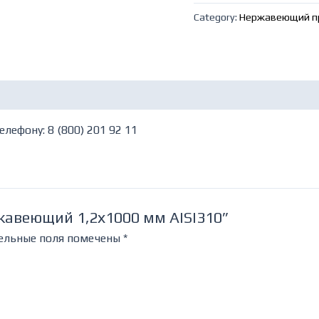
Category:
Нержавеющий п
лефону: 8 (800) 201 92 11
ержавеющий 1,2х1000 мм AISI310”
ельные поля помечены
*