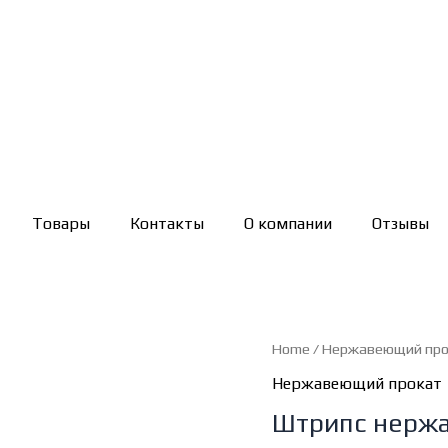
Товары
Контакты
О компании
Отзывы
Home
/
Нержавеющий про
Нержавеющий прокат
Штрипс нержа