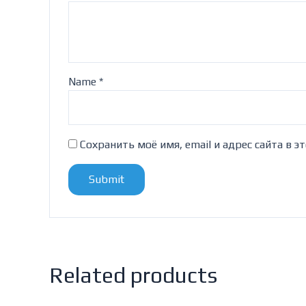
Name
*
Сохранить моё имя, email и адрес сайта в
Related products