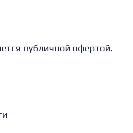
ется публичной офертой.
ти