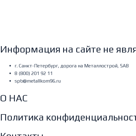
Информация на сайте не явля
г. Санкт-Петербург, дорога на Металлострой, 5АВ
8 (800) 201 92 11
spb@metallkom96.ru
О НАС
Политика конфиденциальнос
Контакты