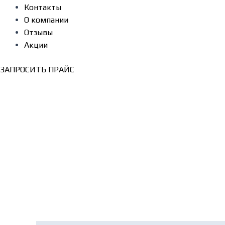
Контакты
О компании
Отзывы
Акции
ЗАПРОСИТЬ ПРАЙС
şans
vidobet
vidobet
vidobet
vidobet
casinolevant
casinolevant
casinolevant
vidobet
şans
casinolevant
casino
şans
casino
casino
casino
boostaro
casinolevant
şans
casinolevant
şanscasino
vidobet
vidobet
levant
gorabet
galyabet
gorabet
gorabet
gorabet
vidobet
galyabet
gorabet
gorabet
casino
|
|
güncel
giriş
|
|
|
giriş
casino
giriş
şans
casino
levant
şans
şans
|
giriş
casino
giriş
|
|
giriş
casino
|
|
|
|
|
giriş
|
|
|
giriş
|
|
|
|
|
giriş
|
|
|
|
giriş
|
|
|
|
|
|
|