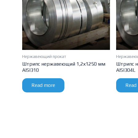
Нержавеющий прокат
Нержавею
Штрипс нержавеющий 1,2х1250 мм
Штрипс 
AISI310
AISI304L
Read more
Read