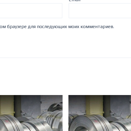
 этом браузере для последующих моих комментариев.