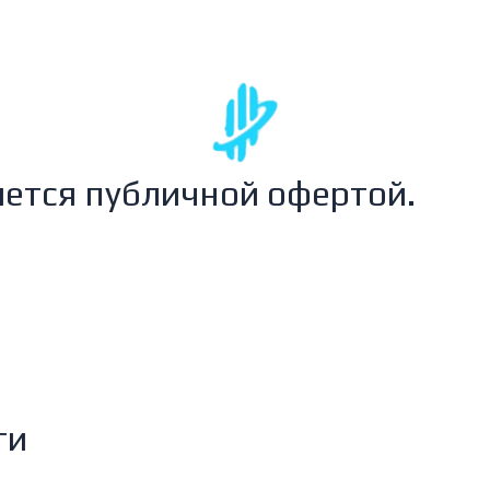
ется публичной офертой.
ти