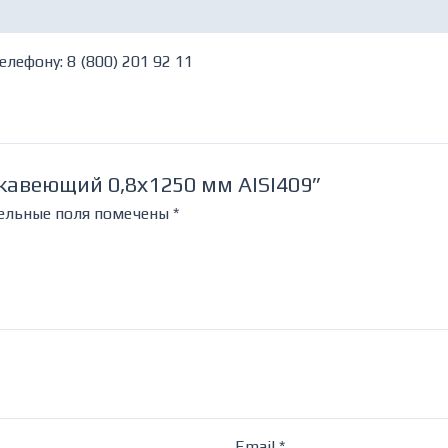
лефону: 8 (800) 201 92 11
ержавеющий 0,8х1250 мм AISI409”
ельные поля помечены
*
Email
*