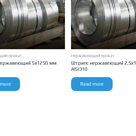
щий прокат
Нержавеющий прокат
нержавеющий 5х1250 мм
Штрипс нержавеющий 2,5х
AISI310
 more
Read more