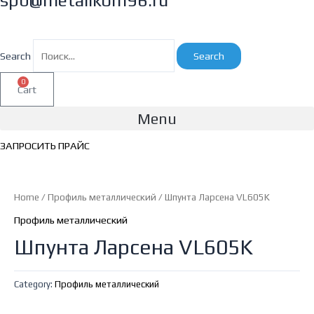
spb@metallkom96.ru
Search
Search
0
Cart
Menu
ЗАПРОСИТЬ ПРАЙС
Home
/
Профиль металлический
/ Шпунта Ларсена VL605K
Профиль металлический
Шпунта Ларсена VL605K
Category:
Профиль металлический