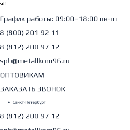
Перейти
sdf
к
содержимому
График работы: 09:00–18:00 пн-пт
8 (800) 201 92 11
8 (812) 200 97 12
spb@metallkom96.ru
ОПТОВИКАМ
ЗАКАЗАТЬ ЗВОНОК
Санкт-Петербург
8 (812) 200 97 12