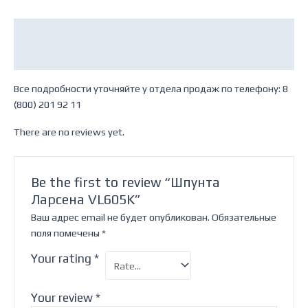
Description
Reviews (0)
Все подробности уточняйте у отдела продаж по телефону: 8
(800) 201 92 11
There are no reviews yet.
Be the first to review “Шпунта
Ларсена VL605K”
Ваш адрес email не будет опубликован.
Обязательные
поля помечены
*
Your rating
*
Your review
*