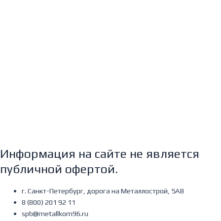
|
giriş
|
|
|
|
|
giriş
|
|
|
|
giriş
|
|
|
|
|
|
|
|
Информация на сайте не является
публичной офертой.
г. Санкт-Петербург, дорога на Металлострой, 5АВ
8 (800) 201 92 11
spb@metallkom96.ru