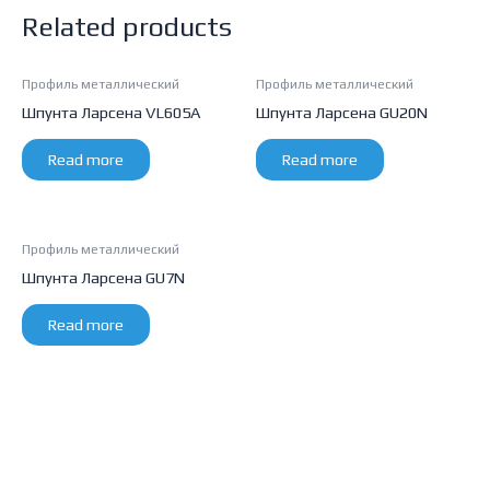
Related products
Профиль металлический
Профиль металлический
Шпунта Ларсена VL605A
Шпунта Ларсена GU20N
Read more
Read more
Профиль металлический
Шпунта Ларсена GU7N
Read more
şans
vidobet
vidobet
vidobet
vidobet
casinolevant
casinolevant
casinolevant
vidobet
şans
casinolevant
casino
şans
casino
casino
casino
boostaro
casinolevant
şans
casinolevant
şanscasino
vidobet
vidobet
levant
galyabet
gorabet
gorabet
gorabet
vidobet
galyabet
gorabet
gorabet
nigeria
sports
casino
|
|
güncel
giriş
|
|
|
giriş
casino
giriş
şans
casino
levant
şans
şans
|
giriş
casino
giriş
|
|
giriş
casino
|
|
|
|
giriş
|
|
|
betting
betting