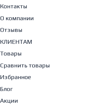
Контакты
О компании
Отзывы
КЛИЕНТАМ
Товары
Сравнить товары
Избранное
Блог
Акции