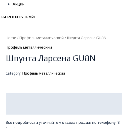
Акции
ЗАПРОСИТЬ ПРАЙС
Home
/
Профиль металлический
/ Шпунта Ларсена GU8N
Профиль металлический
Шпунта Ларсена GU8N
Category:
Профиль металлический
Description
Reviews (0)
Все подробности уточняйте у отдела продаж по телефону: 8