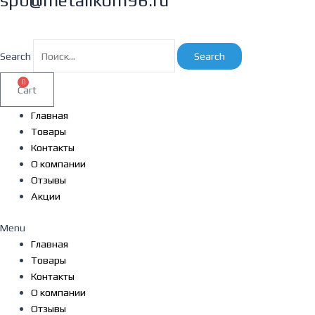
spb@metallkom96.ru
Search
Search
0
Cart
Главная
Товары
Контакты
О компании
Отзывы
Акции
Menu
Главная
Товары
Контакты
О компании
Отзывы