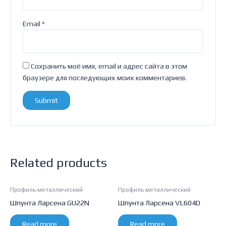
Email
*
Сохранить моё имя, email и адрес сайта в этом
браузере для последующих моих комментариев.
Related products
Профиль металлический
Профиль металлический
Шпунта Ларсена GU22N
Шпунта Ларсена VL604D
Read more
Read more