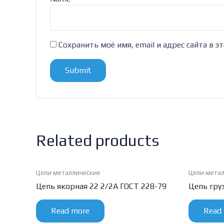
Сохранить моё имя, email и адрес сайта в
Related products
Цепи металлические
Цепи мета
Цепь якорная 22 2/2А ГОСТ 228-79
Цепь гру
Read more
Read