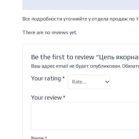
Description
Reviews (0)
Все подробности уточняйте у отдела продаж по те
There are no reviews yet.
Be the first to review “Цепь якорн
Ваш адрес email не будет опубликован.
Обязат
Your rating
*
Your review
*
Name
*