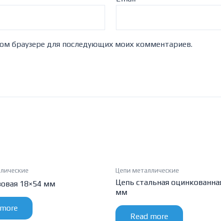
 этом браузере для последующих моих комментариев.
ллические
Цепи металлические
Цепь стальная оцинкованна
зовая 18×54 мм
мм
 more
Read more