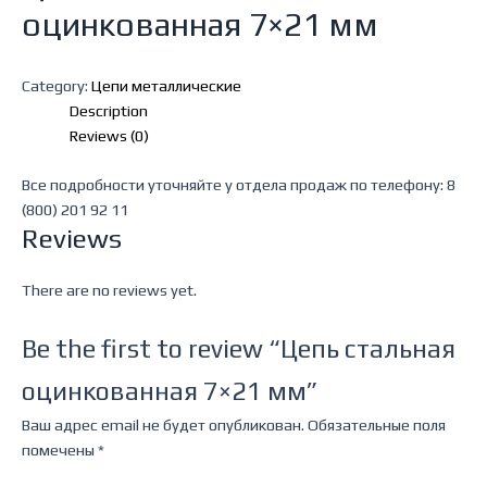
оцинкованная 7×21 мм
Category:
Цепи металлические
Description
Reviews (0)
Все подробности уточняйте у отдела продаж по телефону: 8
(800) 201 92 11
Reviews
There are no reviews yet.
Be the first to review “Цепь стальная
оцинкованная 7×21 мм”
Ваш адрес email не будет опубликован.
Обязательные поля
помечены
*