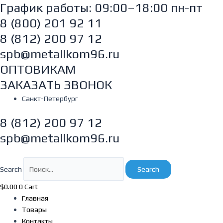
График работы: 09:00–18:00 пн-пт
Перейти
к
8 (800) 201 92 11
содержимому
8 (812) 200 97 12
spb@metallkom96.ru
ОПТОВИКАМ
ЗАКАЗАТЬ ЗВОНОК
Санкт-Петербург
8 (812) 200 97 12
spb@metallkom96.ru
Search
Search
$
0.00
0
Cart
Главная
Товары
Контакты