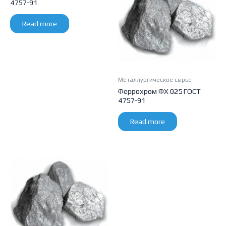
4757-91
Read more
Металлургическое сырье
Феррохром ФХ 025 ГОСТ
4757-91
Read more