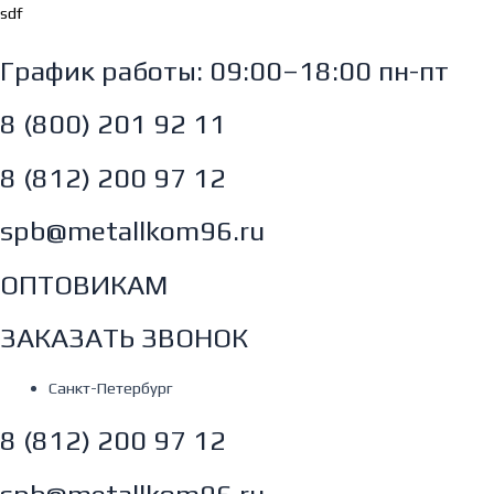
Перейти
sdf
к
содержимому
График работы: 09:00–18:00 пн-пт
8 (800) 201 92 11
8 (812) 200 97 12
spb@metallkom96.ru
ОПТОВИКАМ
ЗАКАЗАТЬ ЗВОНОК
Санкт-Петербург
8 (812) 200 97 12