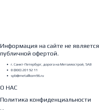
Информация на сайте не является
публичной офертой.
г. Санкт-Петербург, дорога на Металлострой, 5АВ
8 (800) 201 92 11
spb@metallkom96.ru
О НАС
Политика конфиденциальности