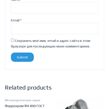
Email
*
Сохранить моё имя, email и адрес сайта в этом
браузере для последующих моих комментариев.
Related products
Металлургическое сырье
Феррохром ФХ 800 ГОСТ