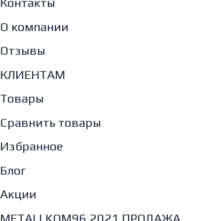
Контакты
О компании
Отзывы
КЛИЕНТАМ
Товары
Сравнить товары
Избранное
Блог
Акции
METALLKOM96 2021 ПРОДАЖА