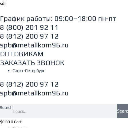
Перейти
sdf
к
содержимому
График работы: 09:00–18:00 пн-пт
8 (800) 201 92 11
8 (812) 200 97 12
spb@metallkom96.ru
ОПТОВИКАМ
ЗАКАЗАТЬ ЗВОНОК
Санкт-Петербург
8 (812) 200 97 12
spb@metallkom96.ru
Search
Sear
$
0.00
0
Cart