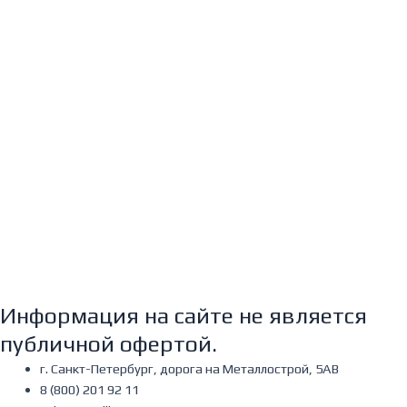
casino
|
|
güncel
giriş
|
|
|
giriş
casino
giriş
şans
casino
levant
şans
şans
|
giriş
casino
giriş
|
|
giriş
casino
|
|
|
|
|
giriş
|
|
|
giriş
|
|
|
|
|
giriş
|
|
|
|
giriş
|
|
|
|
|
|
|
Информация на сайте не является
публичной офертой.
г. Санкт-Петербург, дорога на Металлострой, 5АВ
8 (800) 201 92 11