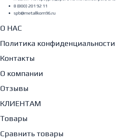
8 (800) 201 92 11
spb@metallkom96.ru
О НАС
Политика конфиденциальности
Контакты
О компании
Отзывы
КЛИЕНТАМ
Товары
Сравнить товары