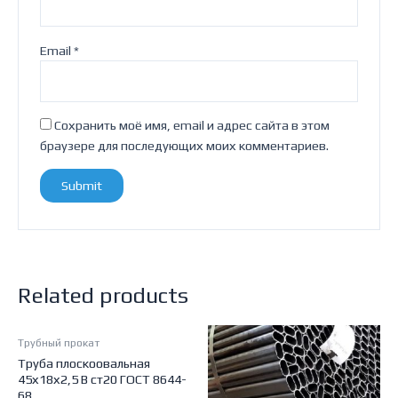
Email
*
Сохранить моё имя, email и адрес сайта в этом
браузере для последующих моих комментариев.
Related products
Трубный прокат
Труба плоскоовальная
45х18х2,5 В ст20 ГОСТ 8644-
68