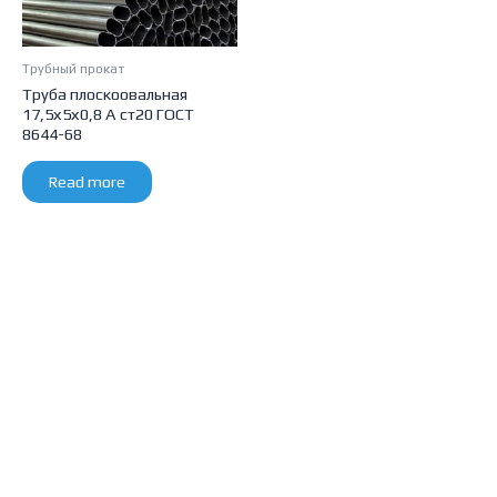
Трубный прокат
Труба плоскоовальная
17,5х5х0,8 А ст20 ГОСТ
8644-68
Read more
şans
vidobet
vidobet
vidobet
vidobet
casinolevant
casinolevant
casinolevant
vidobet
şans
casinolevant
casino
şans
casino
casino
casino
boostaro
casinolevant
şans
casinolevant
şanscasino
vidobet
vidobet
levant
gorabet
galyabet
gorabet
gorabet
gorabet
vidobet
galyabet
gorabet
gorabet
casino
|
|
güncel
giriş
|
|
|
giriş
casino
giriş
şans
casino
levant
şans
şans
|
giriş
casino
giriş
|
|
giriş
casino
|
|
|
|
|
giriş
|
|
|
giriş
|
|
|
|
|
giriş
|
|
|
|
giriş
|
|
|
|
|
|
|