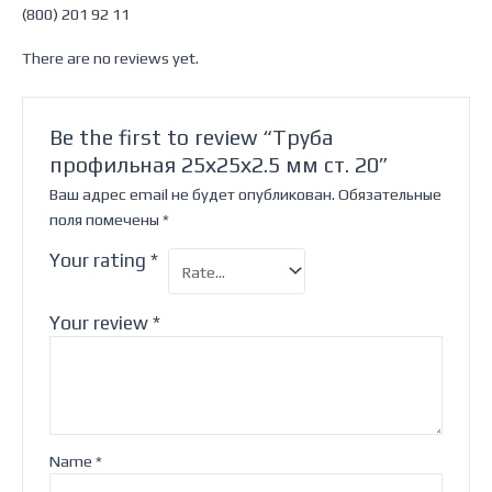
(800) 201 92 11
There are no reviews yet.
Be the first to review “Труба
профильная 25х25х2.5 мм ст. 20”
Ваш адрес email не будет опубликован.
Обязательные
поля помечены
*
Your rating
*
Your review
*
Name
*