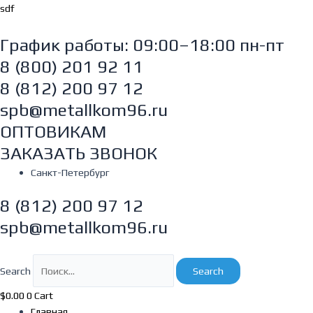
Перейти
sdf
к
содержимому
График работы: 09:00–18:00 пн-пт
8 (800) 201 92 11
8 (812) 200 97 12
spb@metallkom96.ru
ОПТОВИКАМ
ЗАКАЗАТЬ ЗВОНОК
Санкт-Петербург
8 (812) 200 97 12
spb@metallkom96.ru
Search
Search
$
0.00
0
Cart
Главная