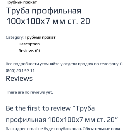
Трубный прокат
Труба профильная
100х100х7 мм ст. 20
Category:
Трубный прокат
Description
Reviews (0)
Все подробности уточняйте у отдела продаж по телефону: 8
(800) 201 92 11
Reviews
There are no reviews yet.
Be the first to review “Труба
профильная 100х100х7 мм ст. 20”
Ваш адрес email не будет опубликован.
Обязательные поля