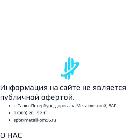
Информация на сайте не является
публичной офертой.
г. Санкт-Петербург, дорога на Металлострой, 5АВ
8 (800) 201 92 11
spb@metallkom96.ru
О НАС