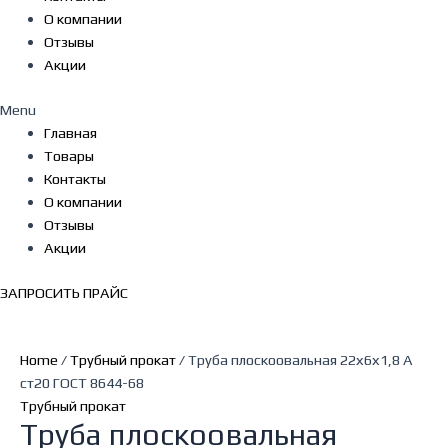
О компании
Отзывы
Акции
Menu
Главная
Товары
Контакты
О компании
Отзывы
Акции
ЗАПРОСИТЬ ПРАЙС
Home
/
Трубный прокат
/ Труба плоскоовальная 22х6х1,8 А
ст20 ГОСТ 8644-68
Трубный прокат
Труба плоскоовальная