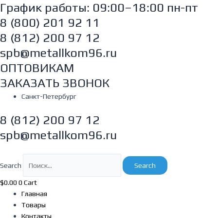
График работы: 09:00–18:00 пн-пт
Перейти
к
8 (800) 201 92 11
содержимому
8 (812) 200 97 12
spb@metallkom96.ru
ОПТОВИКАМ
ЗАКАЗАТЬ ЗВОНОК
Санкт-Петербург
8 (812) 200 97 12
spb@metallkom96.ru
Search
Search
$
0.00
0
Cart
Главная
Товары
Контакты