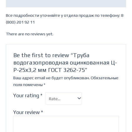
Reviews (0)
Все подробности уточняйте у отдела продаж по телефону: 8
(800) 201 92 11
There are no reviews yet.
Be the first to review “Труба
водогазопроводная оцинкованная Ц-
Р-25х3,2 мм ГОСТ 3262-75”
Ваш адрес email не будет опубликован.
Обязательные
поля помечены
*
Your rating
*
Your review
*