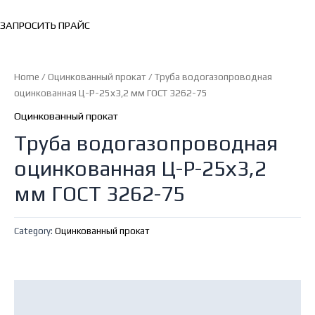
ЗАПРОСИТЬ ПРАЙС
Home
/
Оцинкованный прокат
/ Труба водогазопроводная
оцинкованная Ц-Р-25х3,2 мм ГОСТ 3262-75
Оцинкованный прокат
Труба водогазопроводная
оцинкованная Ц-Р-25х3,2
мм ГОСТ 3262-75
Category:
Оцинкованный прокат
Description