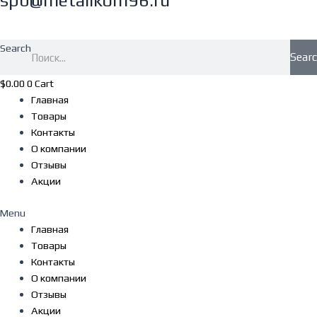
spb@metallkom96.ru
Search
Sear
$
0.00
0
Cart
Главная
Товары
Контакты
О компании
Отзывы
Акции
Menu
Главная
Товары
Контакты
О компании
Отзывы
Акции