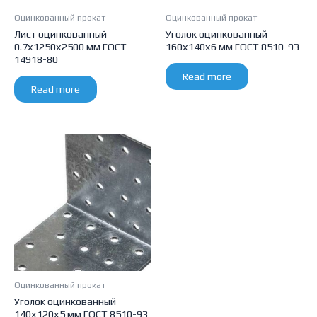
Оцинкованный прокат
Оцинкованный прокат
Лист оцинкованный
Уголок оцинкованный
0.7х1250х2500 мм ГОСТ
160х140х6 мм ГОСТ 8510-93
14918-80
Read more
Read more
Оцинкованный прокат
Уголок оцинкованный
140х120х5 мм ГОСТ 8510-93