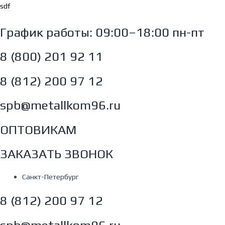
Перейти
sdf
к
содержимому
График работы: 09:00–18:00 пн-пт
8 (800) 201 92 11
8 (812) 200 97 12
spb@metallkom96.ru
ОПТОВИКАМ
ЗАКАЗАТЬ ЗВОНОК
Санкт-Петербург
8 (812) 200 97 12