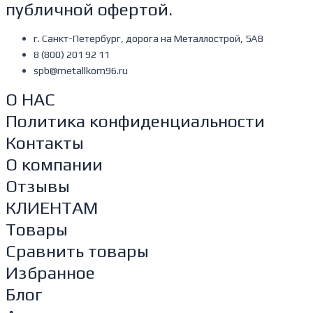
публичной офертой.
г. Санкт-Петербург, дорога на Металлострой, 5АВ
8 (800) 201 92 11
spb@metallkom96.ru
О НАС
Политика конфиденциальности
Контакты
О компании
Отзывы
КЛИЕНТАМ
Товары
Сравнить товары
Избранное
Блог