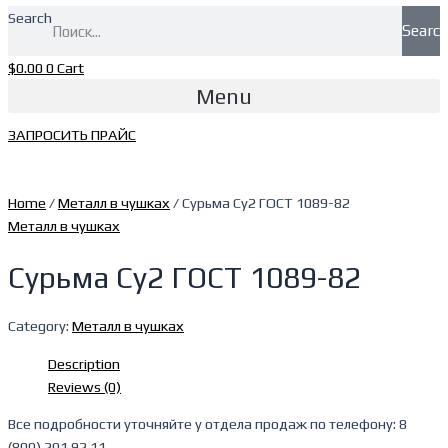
Search
Searc
$
0.00
0
Cart
Menu
ЗАПРОСИТЬ ПРАЙС
Home
/
Металл в чушках
/ Сурьма Су2 ГОСТ 1089-82
Металл в чушках
Сурьма Су2 ГОСТ 1089-82
Category:
Металл в чушках
Description
Reviews (0)
Все подробности уточняйте у отдела продаж по телефону: 8
(800) 201 92 11