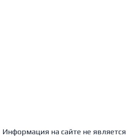
|
giriş
|
|
|
|
|
giriş
|
|
|
|
giriş
|
|
|
|
|
|
|
Информация на сайте не является