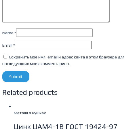
Name
*
Email
*
Сохранить моё имя, email и адрес сайта в этом браузере для
последующих моих комментариев.
Related products
Металл в чушках
Цинк ЦАМ4-1В ГОСТ 19424-97