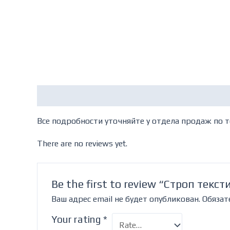
Description
Reviews (0)
Все подробности уточняйте у отдела продаж по те
There are no reviews yet.
Be the first to review “Строп тек
Ваш адрес email не будет опубликован.
Обязат
Your rating
*