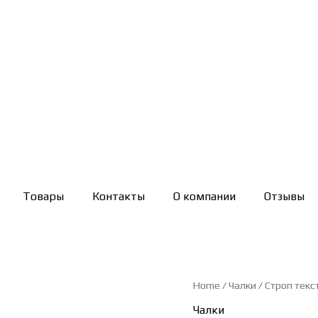
Товары
Контакты
О компании
Отзывы
Home
/
Чалки
/ Строп текс
Чалки