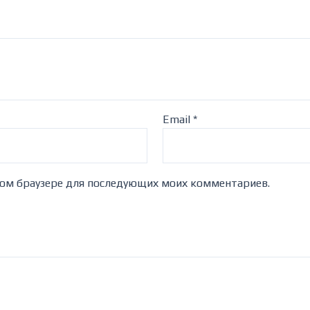
Email
*
 этом браузере для последующих моих комментариев.