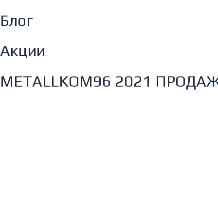
Блог
Акции
METALLKOM96 2021 ПРОДА
Главная
Товары
Контакты
О компании
Отзывы