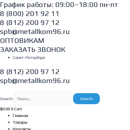
График работы: 09:00–18:00 пн-пт
Перейти
к
8 (800) 201 92 11
содержимому
8 (812) 200 97 12
spb@metallkom96.ru
ОПТОВИКАМ
ЗАКАЗАТЬ ЗВОНОК
Санкт-Петербург
8 (812) 200 97 12
spb@metallkom96.ru
Search
Search
$
0.00
0
Cart
Главная
Товары
Контакты