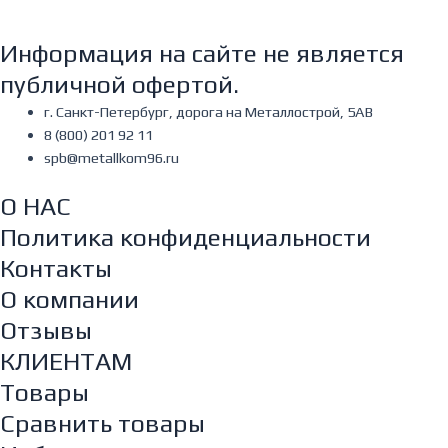
Информация на сайте не является
публичной офертой.
г. Санкт-Петербург, дорога на Металлострой, 5АВ
8 (800) 201 92 11
spb@metallkom96.ru
О НАС
Политика конфиденциальности
Контакты
О компании
Отзывы
КЛИЕНТАМ
Товары
Сравнить товары