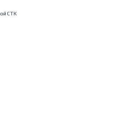
вой СТК