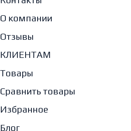
О компании
Отзывы
КЛИЕНТАМ
Товары
Сравнить товары
Избранное
Блог