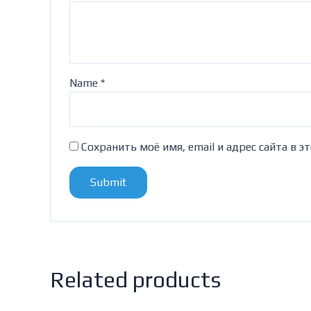
Name
*
Сохранить моё имя, email и адрес сайта в
Related products