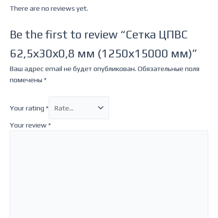
There are no reviews yet.
Be the first to review “Сетка ЦПВС
62,5х30х0,8 мм (1250х15000 мм)”
Ваш адрес email не будет опубликован.
Обязательные поля
помечены
*
Your rating
*
Your review
*