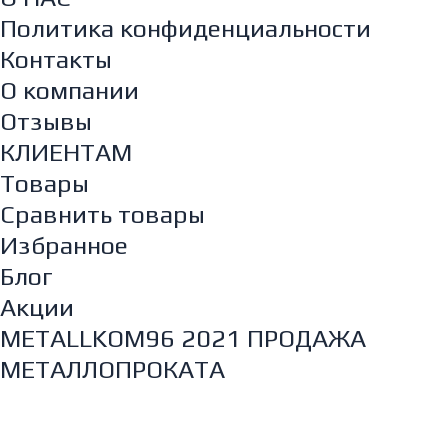
Политика конфиденциальности
Контакты
О компании
Отзывы
КЛИЕНТАМ
Товары
Сравнить товары
Избранное
Блог
Акции
METALLKOM96 2021 ПРОДАЖА
МЕТАЛЛОПРОКАТА
Главная