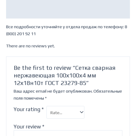
Description
Reviews (0)
Все подробности уточняйте у отдела продаж по телефону: 8
(800) 201 92 11
There are no reviews yet.
Be the first to review “Сетка сварная
нержавеющая 100х100х4 мм
12х18н10т ГОСТ 23279-85”
Ваш адрес email не будет опубликован.
Обязательные
поля помечены
*
Your rating
*
Your review
*