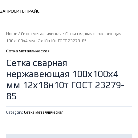
ЗАПРОСИТЬ ПРАЙС
Home
/
Сетка металлическая
/ Сетка сварная нержавеющая
100х100х4 мм 12х18н10т ГОСТ 23279-85
Сетка металлическая
Сетка сварная
нержавеющая 100х100х4
мм 12х18н10т ГОСТ 23279-
85
Category:
Сетка металлическая