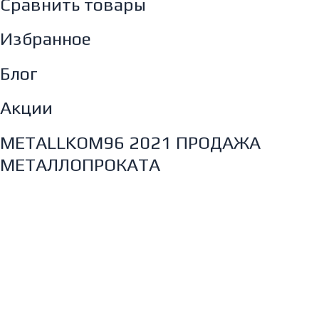
Сравнить товары
Избранное
Блог
Акции
METALLKOM96 2021 ПРОДАЖА
МЕТАЛЛОПРОКАТА
Главная
Товары
Контакты
О компании
Отзывы
Акции
Главная