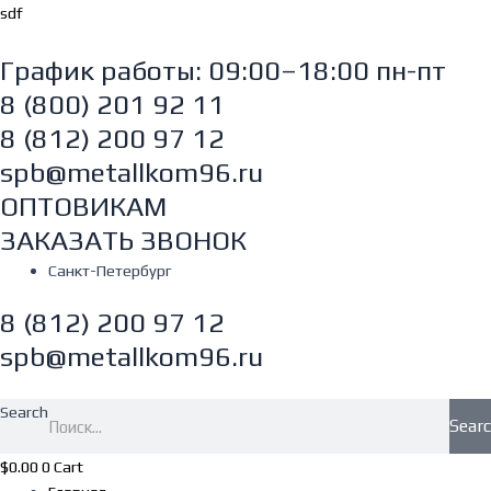
Перейти
sdf
к
содержимому
График работы: 09:00–18:00 пн-пт
8 (800) 201 92 11
8 (812) 200 97 12
spb@metallkom96.ru
ОПТОВИКАМ
ЗАКАЗАТЬ ЗВОНОК
Санкт-Петербург
8 (812) 200 97 12
spb@metallkom96.ru
Search
Sear
$
0.00
0
Cart