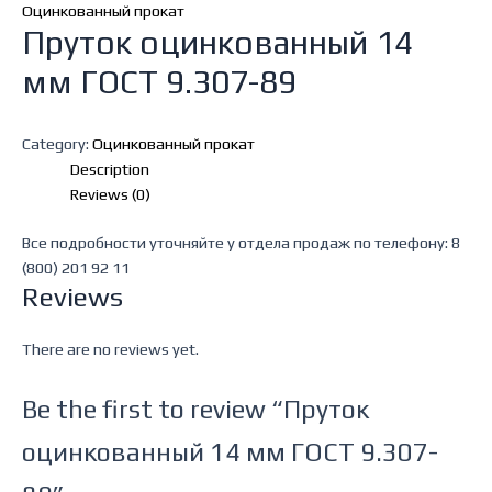
Оцинкованный прокат
Пруток оцинкованный 14
мм ГОСТ 9.307-89
Category:
Оцинкованный прокат
Description
Reviews (0)
Все подробности уточняйте у отдела продаж по телефону: 8
(800) 201 92 11
Reviews
There are no reviews yet.
Be the first to review “Пруток
оцинкованный 14 мм ГОСТ 9.307-