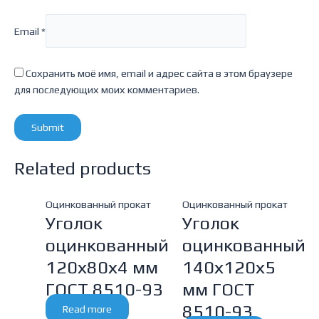
Email
*
Сохранить моё имя, email и адрес сайта в этом браузере
для последующих моих комментариев.
Related products
Оцинкованный прокат
Оцинкованный прокат
Уголок
Уголок
оцинкованный
оцинкованный
120х80х4 мм
140х120х5
ГОСТ 8510-93
мм ГОСТ
8510-93
Read more