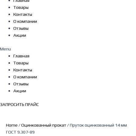
Главная
Товары
Контакты
О компании
Отзывы
Акции
Menu
Главная
Товары
Контакты
О компании
Отзывы
Акции
ЗАПРОСИТЬ ПРАЙС
Home
/
Оцинкованный прокат
/ Пруток оцинкованный 14 мм
ГОСТ 9.307-89