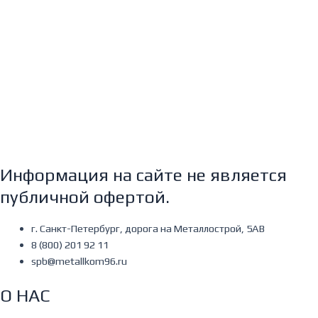
Информация на сайте не является
публичной офертой.
г. Санкт-Петербург, дорога на Металлострой, 5АВ
8 (800) 201 92 11
spb@metallkom96.ru
О НАС