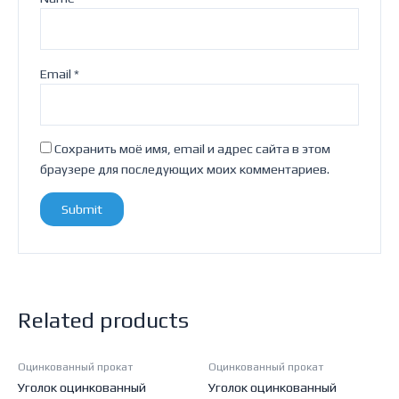
Email
*
Сохранить моё имя, email и адрес сайта в этом
браузере для последующих моих комментариев.
Related products
Оцинкованный прокат
Оцинкованный прокат
Уголок оцинкованный
Уголок оцинкованный