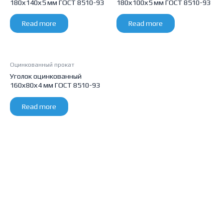
180х140х5 мм ГОСТ 8510-93
180х100х5 мм ГОСТ 8510-93
Read more
Read more
Оцинкованный прокат
Уголок оцинкованный
160х80х4 мм ГОСТ 8510-93
Read more
şans
vidobet
vidobet
vidobet
vidobet
casinolevant
casinolevant
casinolevant
vidobet
şans
casinolevant
casino
şans
casino
casino
casino
boostaro
casinolevant
şans
casinolevant
şanscasino
vidobet
vidobet
levant
galyabet
gorabet
gorabet
gorabet
vidobet
galyabet
gorabet
gorabet
nigeria
sports
casino
|
|
güncel
giriş
|
|
|
giriş
casino
giriş
şans
casino
levant
şans
şans
|
giriş
casino
giriş
|
|
giriş
casino
|
|
|
|
giriş
|
|
|
betting
betting
|
giriş
|
|
|
|
|
giriş
|
|
|
|
giriş
|
|
|
|
|
|
|
|