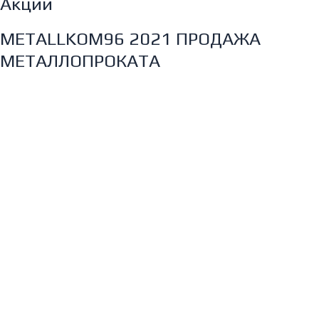
Акции
METALLKOM96 2021 ПРОДАЖА
МЕТАЛЛОПРОКАТА
Главная
Товары
Контакты
О компании
Отзывы
Акции
Главная
Товары
Контакты
О компании
Отзывы
Акции