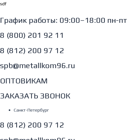
Перейти
sdf
к
содержимому
График работы: 09:00–18:00 пн-пт
8 (800) 201 92 11
8 (812) 200 97 12
spb@metallkom96.ru
ОПТОВИКАМ
ЗАКАЗАТЬ ЗВОНОК
Санкт-Петербург
8 (812) 200 97 12