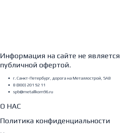
Информация на сайте не является
публичной офертой.
г. Санкт-Петербург, дорога на Металлострой, 5АВ
8 (800) 201 92 11
spb@metallkom96.ru
О НАС
Политика конфиденциальности