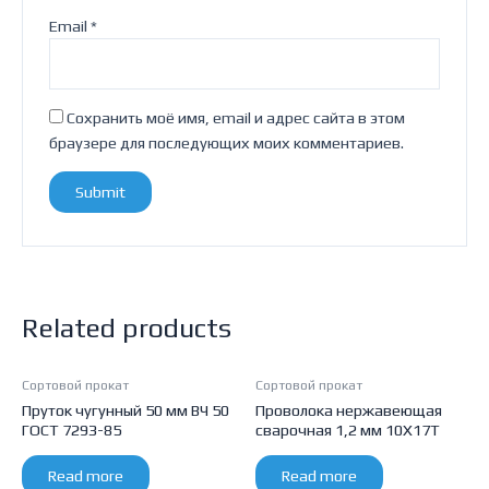
Email
*
Сохранить моё имя, email и адрес сайта в этом
браузере для последующих моих комментариев.
Related products
Сортовой прокат
Сортовой прокат
Пруток чугунный 50 мм ВЧ 50
Проволока нержавеющая
ГОСТ 7293-85
сварочная 1,2 мм 10Х17Т
Read more
Read more