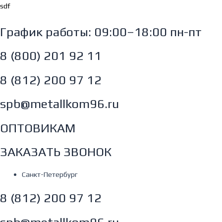
Перейти
sdf
к
содержимому
График работы: 09:00–18:00 пн-пт
8 (800) 201 92 11
8 (812) 200 97 12
spb@metallkom96.ru
ОПТОВИКАМ
ЗАКАЗАТЬ ЗВОНОК
Санкт-Петербург
8 (812) 200 97 12