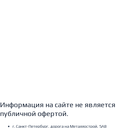
şans
vidobet
vidobet
vidobet
vidobet
casinolevant
casinolevant
casinolevant
vidobet
şans
casinolevant
casino
şans
casino
casino
casino
boostaro
casinolevant
şans
casinolevant
şanscasino
vidobet
vidobet
levant
gorabet
galyabet
gorabet
gorabet
gorabet
vidobet
galyabet
gorabet
gorabet
casino
|
|
güncel
giriş
|
|
|
giriş
casino
giriş
şans
casino
levant
şans
şans
|
giriş
casino
giriş
|
|
giriş
casino
|
|
|
|
|
giriş
|
|
|
giriş
|
|
|
|
|
giriş
|
|
|
|
giriş
|
|
|
|
|
|
|
Информация на сайте не является
публичной офертой.
г. Санкт-Петербург, дорога на Металлострой, 5АВ