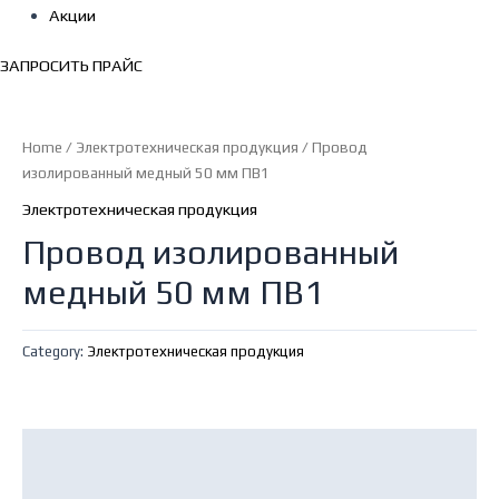
Акции
ЗАПРОСИТЬ ПРАЙС
Home
/
Электротехническая продукция
/ Провод
изолированный медный 50 мм ПВ1
Электротехническая продукция
Провод изолированный
медный 50 мм ПВ1
Category:
Электротехническая продукция
Description
Reviews (0)