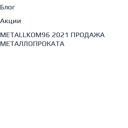
Блог
Акции
METALLKOM96 2021 ПРОДАЖА
МЕТАЛЛОПРОКАТА
Главная
Товары
Контакты
О компании
Отзывы
Акции
Главная
Товары
Контакты
О компании