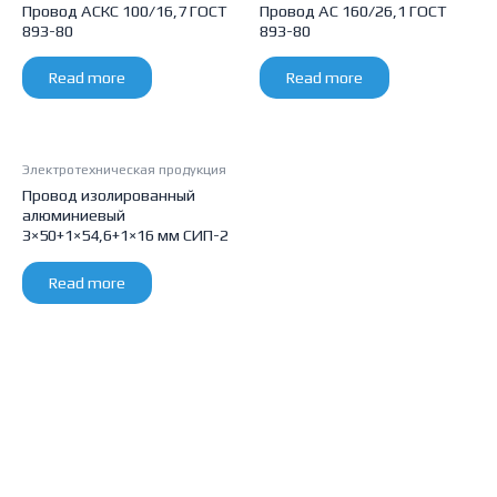
Провод АСКС 100/16,7 ГОСТ
Провод АС 160/26,1 ГОСТ
893-80
893-80
Read more
Read more
Электротехническая продукция
Провод изолированный
алюминиевый
3×50+1×54,6+1×16 мм СИП-2
Read more
şans
vidobet
vidobet
vidobet
vidobet
casinolevant
casinolevant
casinolevant
vidobet
şans
casinolevant
casino
şans
casino
casino
casino
boostaro
casinolevant
şans
casinolevant
şanscasino
vidobet
vidobet
levant
gorabet
galyabet
gorabet
gorabet
gorabet
vidobet
galyabet
gorabet
gorabet
casino
|
|
güncel
giriş
|
|
|
giriş
casino
giriş
şans
casino
levant
şans
şans
|
giriş
casino
giriş
|
|
giriş
casino
|
|
|
|
|
giriş
|
|
|
giriş
|
|
|
|
|
giriş
|
|
|
|
giriş
|
|
|
|
|
|
|