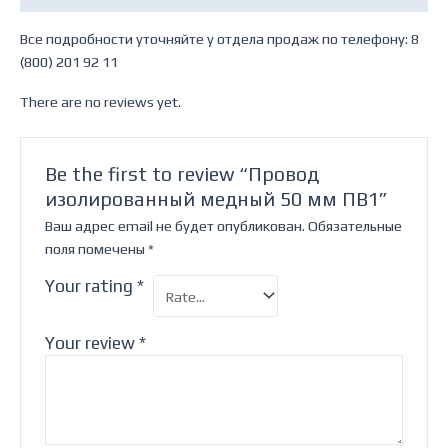
Все подробности уточняйте у отдела продаж по телефону: 8
(800) 201 92 11
There are no reviews yet.
Be the first to review “Провод
изолированный медный 50 мм ПВ1”
Ваш адрес email не будет опубликован.
Обязательные
поля помечены
*
Your rating
*
Your review
*