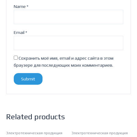
Name
*
Email
*
Сохранить моё имя, email и адрес сайта в этом
браузере для последующих моих комментариев.
Related products
Электротехническая продукция
Электротехническая продукция