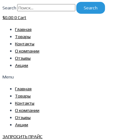
Search
Search
$
0.00
0
Cart
Главная
Товары
Контакты
О компании
Отзывы
Акции
Menu
Главная
Товары
Контакты
О компании
Отзывы
Акции
ЗАПРОСИТЬ ПРАЙС