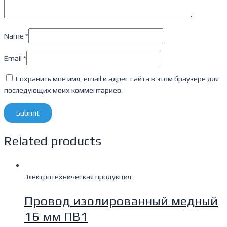
Name
*
Email
*
Сохранить моё имя, email и адрес сайта в этом браузере для
последующих моих комментариев.
Related products
Электротехническая продукция
Провод изолированный медный
16 мм ПВ1