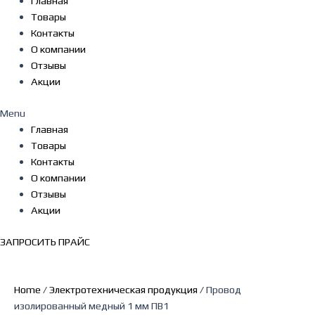
Главная
Товары
Контакты
О компании
Отзывы
Акции
Menu
Главная
Товары
Контакты
О компании
Отзывы
Акции
ЗАПРОСИТЬ ПРАЙС
Home
/
Электротехническая продукция
/ Провод
изолированный медный 1 мм ПВ1