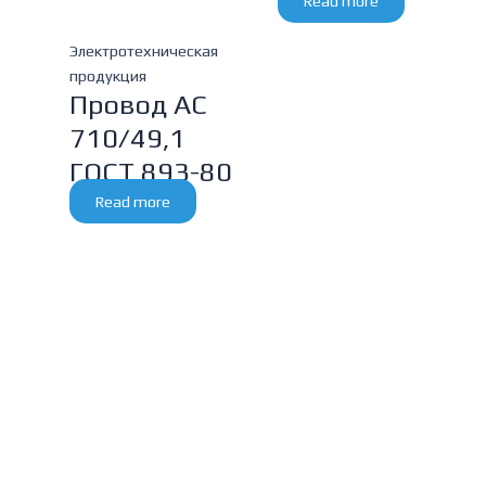
Read more
Электротехническая
продукция
Провод АС
710/49,1
ГОСТ 893-80
Read more
şans
vidobet
vidobet
vidobet
vidobet
casinolevant
casinolevant
casinolevant
vidobet
şans
casinolevant
casino
şans
casino
casino
casino
boostaro
casinolevant
şans
casinolevant
şanscasino
vidobet
vidobet
levant
gorabet
galyabet
gorabet
gorabet
gorabet
vidobet
galyabet
gorabet
gorabet
nigeria
sports
casino
|
|
güncel
giriş
|
|
|
giriş
casino
giriş
şans
casino
levant
şans
şans
|
giriş
casino
giriş
|
|
giriş
casino
|
|
|
|
|
giriş
|
|
|
betting
betting
|
giriş
|
|
|
|
|
giriş
|
|
|
|
giriş
|
|
|
|
|
|
|
|