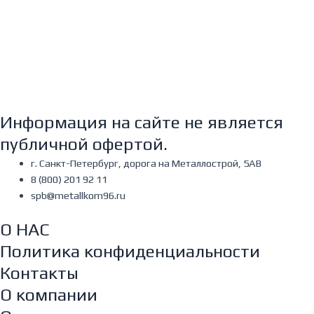
Информация на сайте не является
публичной офертой.
г. Санкт-Петербург, дорога на Металлострой, 5АВ
8 (800) 201 92 11
spb@metallkom96.ru
О НАС
Политика конфиденциальности
Контакты
О компании