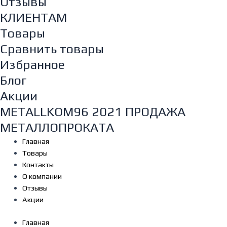
Отзывы
КЛИЕНТАМ
Товары
Сравнить товары
Избранное
Блог
Акции
METALLKOM96 2021 ПРОДАЖА
МЕТАЛЛОПРОКАТА
Главная
Товары
Контакты
О компании
Отзывы
Акции
Главная