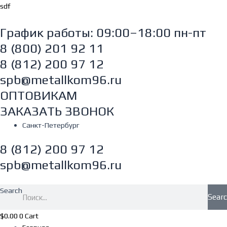
Перейти
sdf
к
содержимому
График работы: 09:00–18:00 пн-пт
8 (800) 201 92 11
8 (812) 200 97 12
spb@metallkom96.ru
ОПТОВИКАМ
ЗАКАЗАТЬ ЗВОНОК
Санкт-Петербург
8 (812) 200 97 12
spb@metallkom96.ru
Search
Sear
$
0.00
0
Cart