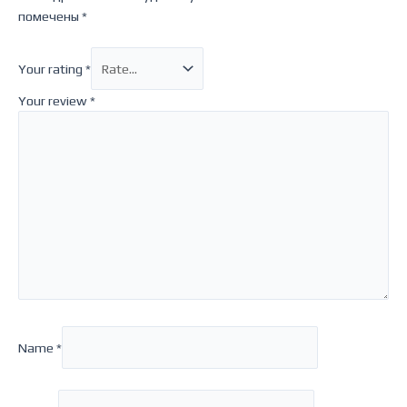
помечены
*
Your rating
*
Your review
*
Name
*