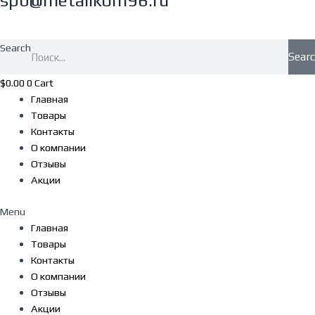
spb@metallkom96.ru
Search
Sear
$
0.00
0
Cart
Главная
Товары
Контакты
О компании
Отзывы
Акции
Menu
Главная
Товары
Контакты
О компании
Отзывы
Акции