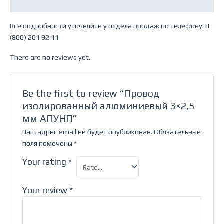
Reviews (0)
Все подробности уточняйте у отдела продаж по телефону: 8
(800) 201 92 11
There are no reviews yet.
Be the first to review “Провод
изолированный алюминиевый 3×2,5
мм АПУНП”
Ваш адрес email не будет опубликован.
Обязательные
поля помечены
*
Your rating
*
Your review
*