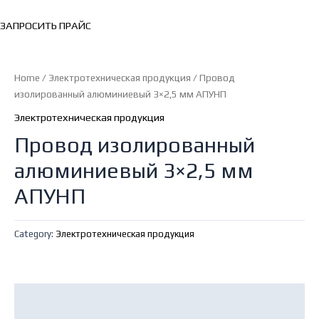
ЗАПРОСИТЬ ПРАЙС
Home
/
Электротехническая продукция
/ Провод
изолированный алюминиевый 3×2,5 мм АПУНП
Электротехническая продукция
Провод изолированный
алюминиевый 3×2,5 мм
АПУНП
Category:
Электротехническая продукция
Description