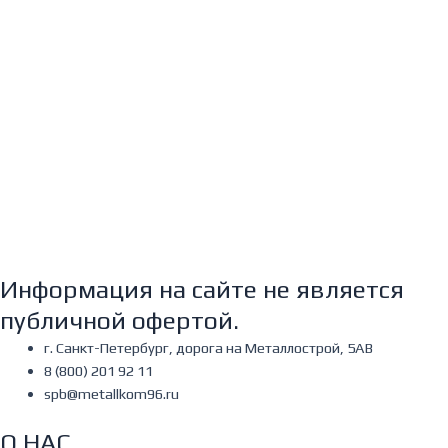
Информация на сайте не является
публичной офертой.
г. Санкт-Петербург, дорога на Металлострой, 5АВ
8 (800) 201 92 11
spb@metallkom96.ru
О НАС