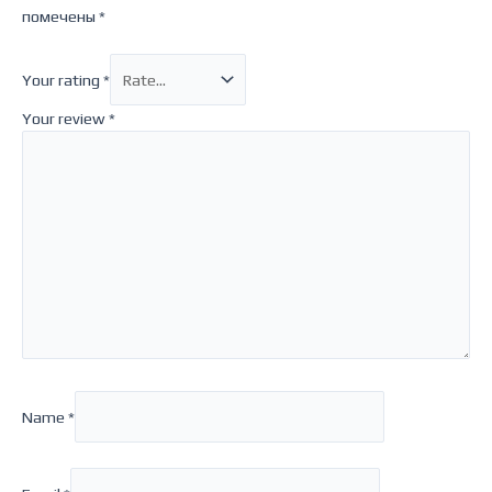
помечены
*
Your rating
*
Your review
*
Name
*