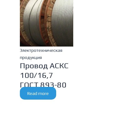
Электротехническая
продукция
Провод АСКС
100/16,7
ГОСТ 893-80
Read more
şans
vidobet
vidobet
vidobet
vidobet
casinolevant
casinolevant
casinolevant
vidobet
şans
casinolevant
casino
şans
casino
casino
casino
boostaro
casinolevant
şans
casinolevant
şanscasino
vidobet
vidobet
levant
gorabet
galyabet
gorabet
gorabet
gorabet
vidobet
galyabet
gorabet
gorabet
nigeria
sports
casino
|
|
güncel
giriş
|
|
|
giriş
casino
giriş
şans
casino
levant
şans
şans
|
giriş
casino
giriş
|
|
giriş
casino
|
|
|
|
|
giriş
|
|
|
betting
betting
|
giriş
|
|
|
|
|
giriş
|
|
|
|
giriş
|
|
|
|
|
|
|
|