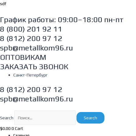
Перейти
sdf
к
содержимому
График работы: 09:00–18:00 пн-пт
8 (800) 201 92 11
8 (812) 200 97 12
spb@metallkom96.ru
ОПТОВИКАМ
ЗАКАЗАТЬ ЗВОНОК
Санкт-Петербург
8 (812) 200 97 12
spb@metallkom96.ru
Search
Search
$
0.00
0
Cart
Главная