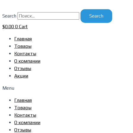
Search
Search
$
0.00
0
Cart
Главная
Товары
Контакты
О компании
Отзывы
Акции
Menu
Главная
Товары
Контакты
О компании
Отзывы