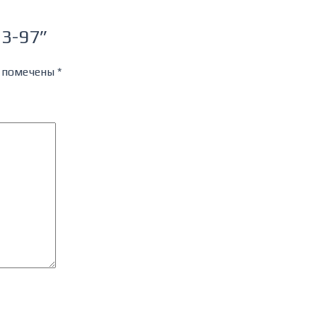
 3-97”
я помечены
*