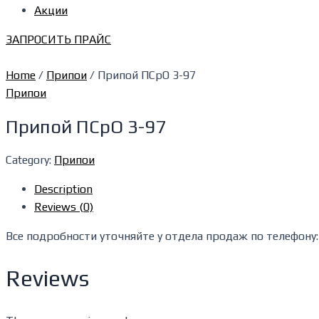
Акции
ЗАПРОСИТЬ ПРАЙС
şans
vidobet
vidobet
vidobet
vidobet
casinolevant
casinolevant
casinolevant
vidobet
şans
casinolevant
casino
şans
casino
casino
casino
boostaro
casinolevant
şans
casinolevant
şanscasino
vidobet
vidobet
levant
galyabet
gorabet
gorabet
gorabet
vidobet
galyabet
gorabet
gorabet
nigeria
sports
Home
casino
|
|
güncel
giriş
|
|
|
giriş
casino
giriş
şans
casino
levant
şans
şans
|
giriş
casino
giriş
|
|
giriş
casino
|
|
|
|
giriş
|
|
|
betting
betting
/
Припои
/ Припой ПСрО 3-97
Припои
|
giriş
|
|
|
|
|
giriş
|
|
|
|
giriş
|
|
|
|
|
|
|
|
Припой ПСрО 3-97
Category:
Припои
Description
Reviews (0)
Все подробности уточняйте у отдела продаж по телефону: 
Reviews