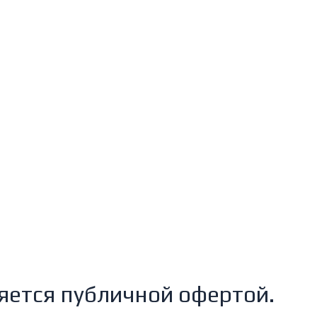
яется публичной офертой.