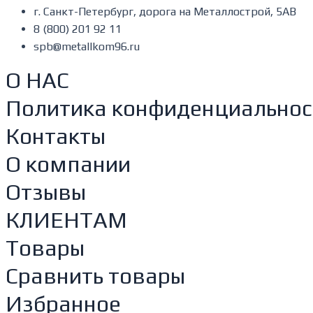
г. Санкт-Петербург, дорога на Металлострой, 5АВ
8 (800) 201 92 11
spb@metallkom96.ru
О НАС
Политика конфиденциальнос
Контакты
О компании
Отзывы
КЛИЕНТАМ
Товары
Сравнить товары
Избранное