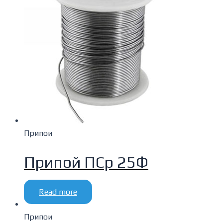
Припои
Припой ПСр 25Ф
Read more
Припои