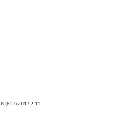
8 (800) 201 92 11