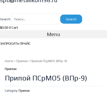
spb@metallkom96.ru
Search
Search
$
0.00
0
Cart
Menu
ЗАПРОСИТЬ ПРАЙС
Home
/
Припои
/ Припой ПСрМО5 (ВПр-9)
Припои
Припой ПСрМО5 (ВПр-9)
Category:
Припои