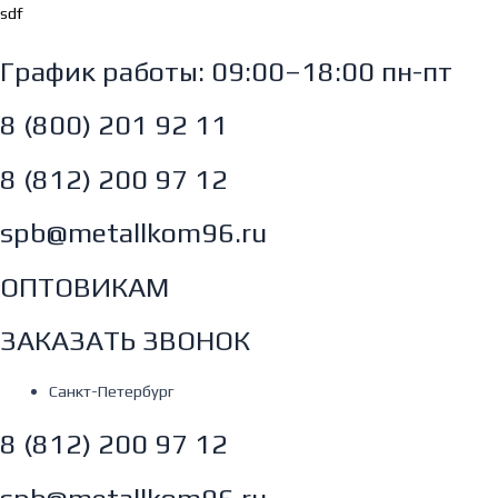
Перейти
sdf
к
содержимому
График работы: 09:00–18:00 пн-пт
8 (800) 201 92 11
8 (812) 200 97 12
spb@metallkom96.ru
ОПТОВИКАМ
ЗАКАЗАТЬ ЗВОНОК
Санкт-Петербург
8 (812) 200 97 12