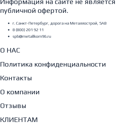
Информация на сайте не является
публичной офертой.
г. Санкт-Петербург, дорога на Металлострой, 5АВ
8 (800) 201 92 11
spb@metallkom96.ru
О НАС
Политика конфиденциальности
Контакты
О компании
Отзывы
КЛИЕНТАМ