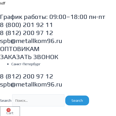
Перейти
sdf
к
содержимому
График работы: 09:00–18:00 пн-пт
8 (800) 201 92 11
8 (812) 200 97 12
spb@metallkom96.ru
ОПТОВИКАМ
ЗАКАЗАТЬ ЗВОНОК
Санкт-Петербург
8 (812) 200 97 12
spb@metallkom96.ru
Search
Search
0
Cart