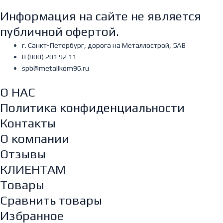
Информация на сайте не является
публичной офертой.
г. Санкт-Петербург, дорога на Металлострой, 5АВ
8 (800) 201 92 11
spb@metallkom96.ru
О НАС
Политика конфиденциальности
Контакты
О компании
Отзывы
КЛИЕНТАМ
Товары
Сравнить товары
Избранное