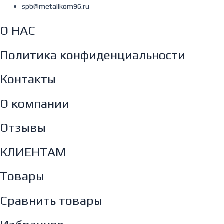
spb@metallkom96.ru
О НАС
Политика конфиденциальности
Контакты
О компании
Отзывы
КЛИЕНТАМ
Товары
Сравнить товары