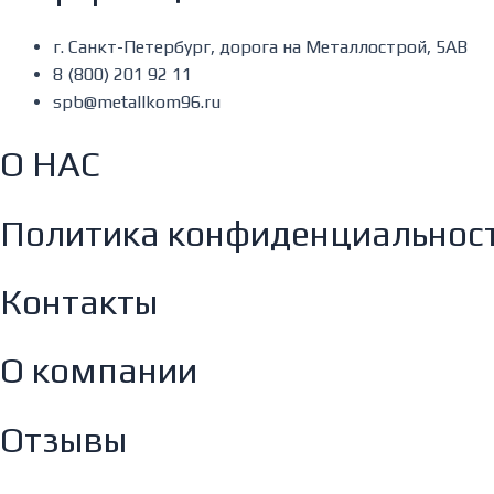
г. Санкт-Петербург, дорога на Металлострой, 5АВ
8 (800) 201 92 11
spb@metallkom96.ru
О НАС
Политика конфиденциальнос
Контакты
О компании
Отзывы