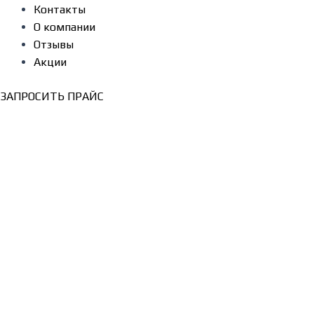
Контакты
О компании
Отзывы
Акции
ЗАПРОСИТЬ ПРАЙС
şans
vidobet
vidobet
vidobet
vidobet
casinolevant
casinolevant
casinolevant
vidobet
şans
casinolevant
casino
şans
casino
casino
casino
boostaro
casinolevant
şans
casinolevant
şanscasino
vidobet
vidobet
levant
gorabet
galyabet
gorabet
gorabet
gorabet
vidobet
galyabet
gorabet
gorabet
casino
|
|
güncel
giriş
|
|
|
giriş
casino
giriş
şans
casino
levant
şans
şans
|
giriş
casino
giriş
|
|
giriş
casino
|
|
|
|
|
giriş
|
|
|
giriş
|
|
|
|
|
giriş
|
|
|
|
giriş
|
|
|
|
|
|
|