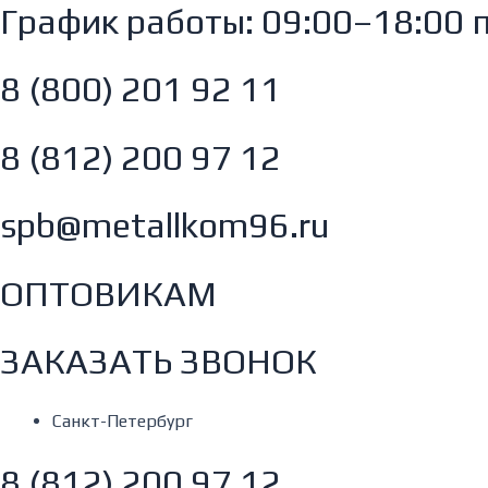
График работы: 09:00–18:00 
Перейти
к
содержимому
8 (800) 201 92 11
8 (812) 200 97 12
spb@metallkom96.ru
ОПТОВИКАМ
ЗАКАЗАТЬ ЗВОНОК
Санкт-Петербург
8 (812) 200 97 12