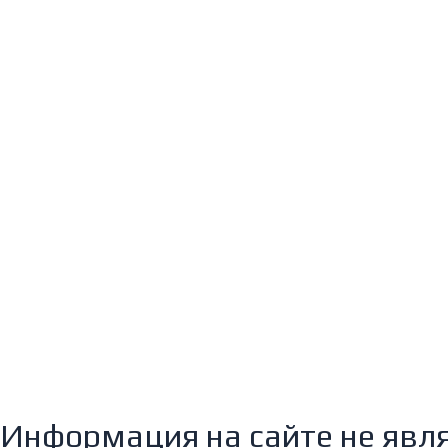
Информация на сайте не явля