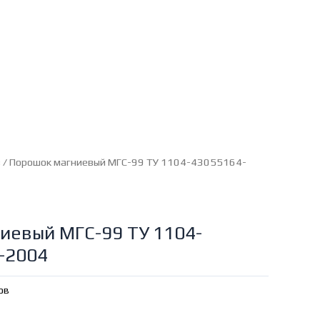
в
/ Порошок магниевый МГС-99 ТУ 1104-43055164-
иевый МГС-99 ТУ 1104-
-2004
ов