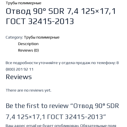
Трубы полимерные
Отвод 90° SDR 7,4 125×17,1
ГОСТ 32415-2013
Category:
Трубы полимерные
Description
Reviews (0)
Все подробности уточняйте у отдела продаж по телефону: 8
(800) 201 92 11
Reviews
There are no reviews yet.
Be the first to review “Отвод 90° SDR
7,4 125×17,1 ГОСТ 32415-2013”
Ваш адрес email не будет опубликован.
Обязательные поля