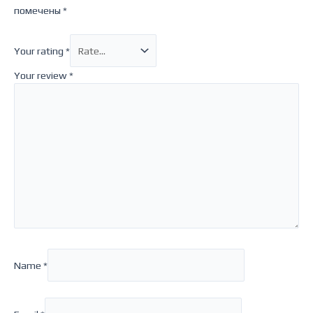
помечены
*
Your rating
*
Your review
*
Name
*