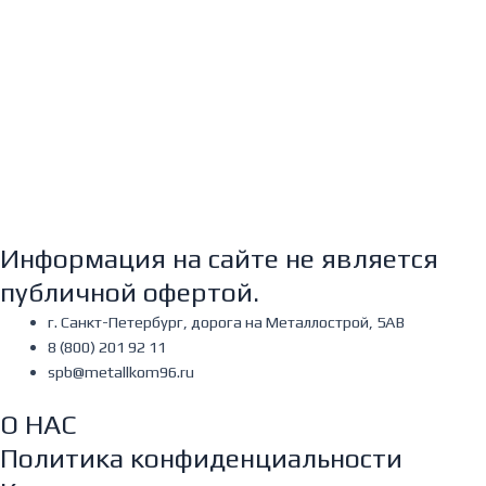
Информация на сайте не является
публичной офертой.
г. Санкт-Петербург, дорога на Металлострой, 5АВ
8 (800) 201 92 11
spb@metallkom96.ru
О НАС
Политика конфиденциальности