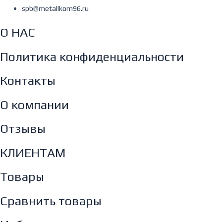
spb@metallkom96.ru
О НАС
Политика конфиденциальности
Контакты
О компании
Отзывы
КЛИЕНТАМ
Товары
Сравнить товары