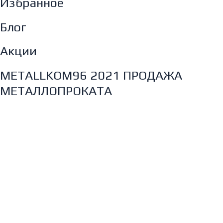
Избранное
Блог
Акции
METALLKOM96 2021 ПРОДАЖА
МЕТАЛЛОПРОКАТА
Главная
Товары
Контакты
О компании
Отзывы
Акции
Главная
Товары
Контакты