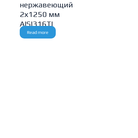
нержавеющий
2х1250 мм
AISI316TI
Read more
şans
vidobet
vidobet
vidobet
vidobet
casinolevant
casinolevant
casinolevant
vidobet
şans
casinolevant
casino
şans
casino
casino
casino
boostaro
casinolevant
şans
casinolevant
şanscasino
vidobet
vidobet
levant
gorabet
galyabet
gorabet
gorabet
gorabet
vidobet
galyabet
gorabet
gorabet
nigeria
sports
casino
|
|
güncel
giriş
|
|
|
giriş
casino
giriş
şans
casino
levant
şans
şans
|
giriş
casino
giriş
|
|
giriş
casino
|
|
|
|
|
giriş
|
|
|
betting
betting
|
giriş
|
|
|
|
|
giriş
|
|
|
|
giriş
|
|
|
|
|
|
|
|