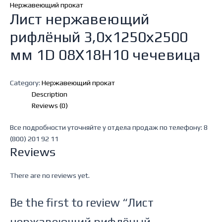
Нержавеющий прокат
Лист нержавеющий
рифлёный 3,0х1250х2500
мм 1D 08Х18Н10 чечевица
Category:
Нержавеющий прокат
Description
Reviews (0)
Все подробности уточняйте у отдела продаж по телефону: 8
(800) 201 92 11
Reviews
There are no reviews yet.
Be the first to review “Лист
нержавеющий рифлёный