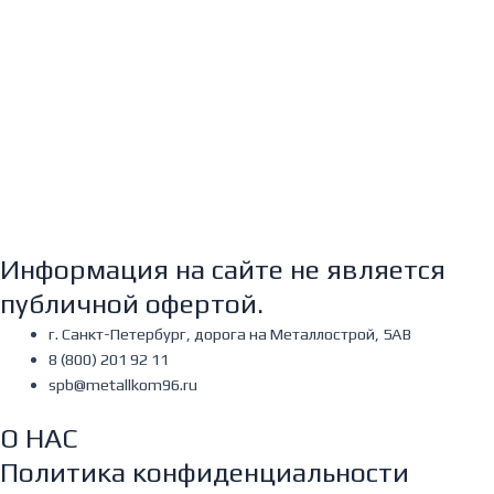
Информация на сайте не является
публичной офертой.
г. Санкт-Петербург, дорога на Металлострой, 5АВ
8 (800) 201 92 11
spb@metallkom96.ru
О НАС
Политика конфиденциальности