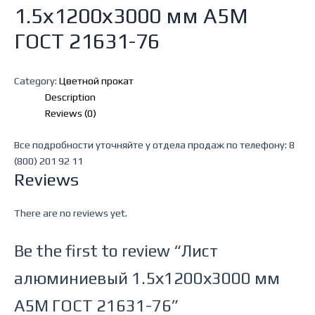
1.5х1200х3000 мм А5М
ГОСТ 21631-76
Category:
Цветной прокат
Description
Reviews (0)
Все подробности уточняйте у отдела продаж по телефону: 8
(800) 201 92 11
Reviews
There are no reviews yet.
Be the first to review “Лист
алюминиевый 1.5х1200х3000 мм
А5М ГОСТ 21631-76”