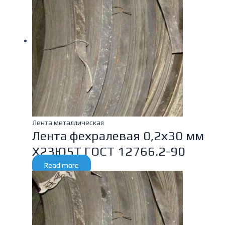
Лента металлическая
Лента фехралевая 0,2х30 мм
Х23Ю5Т ГОСТ 12766.2-90
Read more