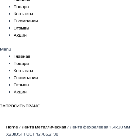
Товары
Контакты
О компании
Отзывы
Акции
Menu
Главная
Товары
Контакты
О компании
Отзывы
Акции
ЗАПРОСИТЬ ПРАЙС
Home
/
Лента металлическая
/ Лента фехралевая 1,4х30 мм
Х23Ю5Т ГОСТ 12766.2-90