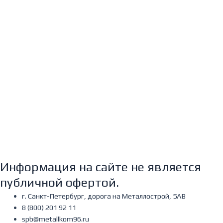
Информация на сайте не является
публичной офертой.
г. Санкт-Петербург, дорога на Металлострой, 5АВ
8 (800) 201 92 11
spb@metallkom96.ru