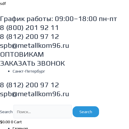
Перейти
sdf
к
содержимому
График работы: 09:00–18:00 пн-пт
8 (800) 201 92 11
8 (812) 200 97 12
spb@metallkom96.ru
ОПТОВИКАМ
ЗАКАЗАТЬ ЗВОНОК
Санкт-Петербург
8 (812) 200 97 12
spb@metallkom96.ru
Search
Search
$
0.00
0
Cart
Главная