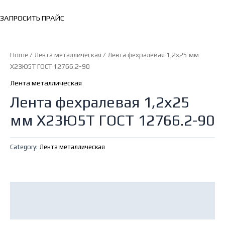
ЗАПРОСИТЬ ПРАЙС
Home
/
Лента металлическая
/ Лента фехралевая 1,2х25 мм
Х23Ю5Т ГОСТ 12766.2-90
Лента металлическая
Лента фехралевая 1,2х25
мм Х23Ю5Т ГОСТ 12766.2-90
Category:
Лента металлическая
Description
Reviews (0)