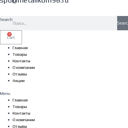
spb@metallkom96.ru
Search
Sear
0
Cart
Главная
Товары
Контакты
О компании
Отзывы
Акции
Menu
Главная
Товары
Контакты
О компании
Отзывы