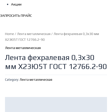
Акции
ЗАПРОСИТЬ ПРАЙС
Home
/
Лента металлическая
/ Лента фехралевая 0,3х30 мм
Х23Ю5Т ГОСТ 12766.2-90
Лента металлическая
Лента фехралевая 0,3х30
мм Х23Ю5Т ГОСТ 12766.2-90
Category:
Лента металлическая
Description
Reviews (0)