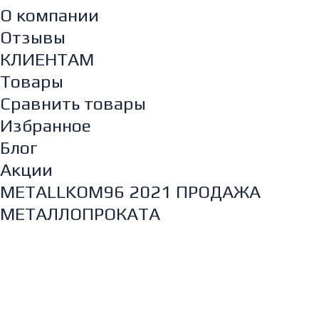
О компании
Отзывы
КЛИЕНТАМ
Товары
Сравнить товары
Избранное
Блог
Акции
METALLKOM96 2021 ПРОДАЖА
МЕТАЛЛОПРОКАТА
Главная
Товары
Контакты
О компании
Отзывы
Акции