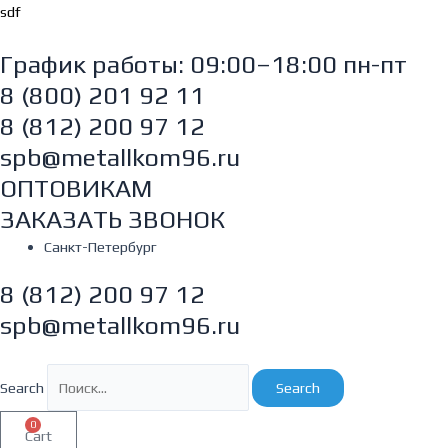
Перейти
sdf
к
содержимому
График работы: 09:00–18:00 пн-пт
8 (800) 201 92 11
8 (812) 200 97 12
spb@metallkom96.ru
ОПТОВИКАМ
ЗАКАЗАТЬ ЗВОНОК
Санкт-Петербург
8 (812) 200 97 12
spb@metallkom96.ru
Search
Search
0
Cart