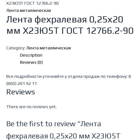
Х23Ю5Т ГОСТ 12766.2-90
Лента металлическая
Лента фехралевая 0,25х20
мм Х23Ю5Т ГОСТ 12766.2-90
Category:
Лента металлическая
Description
Reviews (0)
Все подробности уточняйте у отдела продаж по телефону: 8
(800) 201 92 11
Reviews
There are no reviews yet.
Be the first to review “Лента
фехралевая 0,25х20 мм Х23Ю5Т