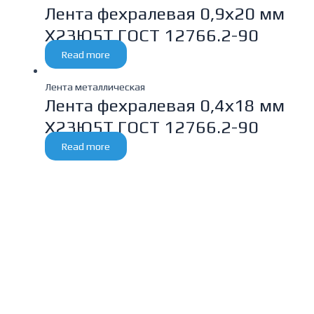
Лента фехралевая 0,9х20 мм
Х23Ю5Т ГОСТ 12766.2-90
Read more
Лента металлическая
Лента фехралевая 0,4х18 мм
Х23Ю5Т ГОСТ 12766.2-90
Read more
şans
vidobet
vidobet
vidobet
vidobet
casinolevant
casinolevant
casinolevant
vidobet
şans
casinolevant
casino
şans
casino
casino
casino
boostaro
casinolevant
şans
casinolevant
şanscasino
vidobet
vidobet
levant
galyabet
gorabet
gorabet
gorabet
vidobet
galyabet
gorabet
gorabet
nigeria
sports
casino
|
|
güncel
giriş
|
|
|
giriş
casino
giriş
şans
casino
levant
şans
şans
|
giriş
casino
giriş
|
|
giriş
casino
|
|
|
|
giriş
|
|
|
betting
betting
|
giriş
|
|
|
|
|
giriş
|
|
|
|
giriş
|
|
|
|
|
|
|
|