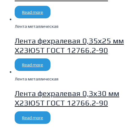
Read more
Лента металлическая
Лента фехралевая 0,35х25 мм
Х23Ю5Т ГОСТ 12766.2-90
Read more
Лента металлическая
Лента фехралевая 0,3х30 мм
Х23Ю5Т ГОСТ 12766.2-90
Read more
şans
vidobet
vidobet
vidobet
vidobet
casinolevant
casinolevant
casinolevant
vidobet
şans
casinolevant
casino
şans
casino
casino
casino
boostaro
casinolevant
şans
casinolevant
şanscasino
vidobet
vidobet
levant
gorabet
galyabet
gorabet
gorabet
gorabet
vidobet
galyabet
gorabet
gorabet