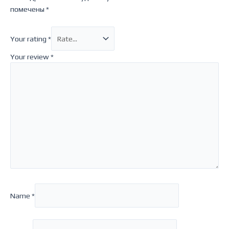
помечены
*
Your rating
*
Your review
*
Name
*