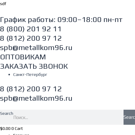
Перейти
sdf
к
содержимому
График работы: 09:00–18:00 пн-пт
8 (800) 201 92 11
8 (812) 200 97 12
spb@metallkom96.ru
ОПТОВИКАМ
ЗАКАЗАТЬ ЗВОНОК
Санкт-Петербург
8 (812) 200 97 12
spb@metallkom96.ru
Search
Sear
$
0.00
0
Cart