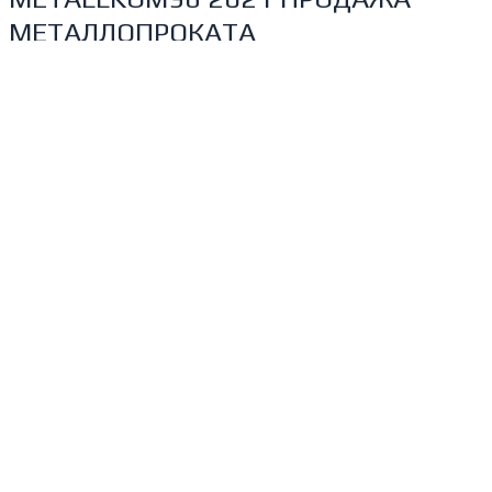
МЕТАЛЛОПРОКАТА
Главная
Товары
Контакты
О компании
Отзывы
Акции
Главная
Товары
Контакты
О компании
Отзывы
Акции
$
0.00
0
Cart