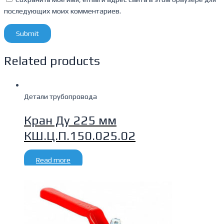
последующих моих комментариев.
Related products
Детали трубопровода
Кран Ду 225 мм
КШ.Ц.П.150.025.02
Read more