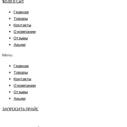
$
0.00
0
Cart
Главная
Товары
Контакты
О компании
Отзывы
Акции
Menu
Главная
Товары
Контакты
О компании
Отзывы
Акции
ЗАПРОСИТЬ ПРАЙС