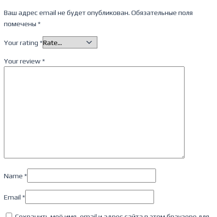
Ваш адрес email не будет опубликован.
Обязательные поля
помечены
*
Your rating
*
Your review
*
Name
*
Email
*
Сохранить моё имя, email и адрес сайта в этом браузере для