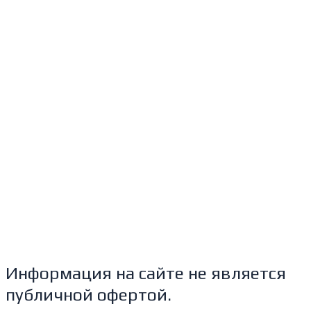
Информация на сайте не является
публичной офертой.