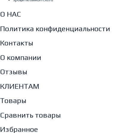
О НАС
Политика конфиденциальности
Контакты
О компании
Отзывы
КЛИЕНТАМ
Товары
Сравнить товары
Избранное