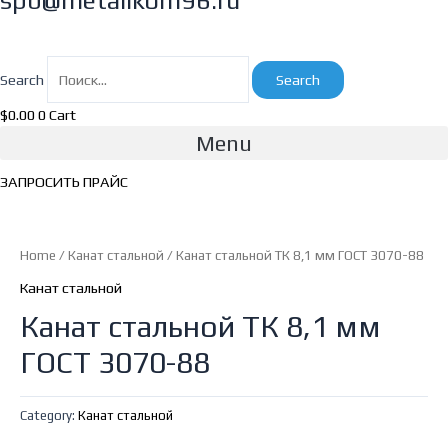
spb@metallkom96.ru
Search
Search
$
0.00
0
Cart
Menu
ЗАПРОСИТЬ ПРАЙС
Home
/
Канат стальной
/ Канат стальной ТК 8,1 мм ГОСТ 3070-88
Канат стальной
Канат стальной ТК 8,1 мм
ГОСТ 3070-88
Category:
Канат стальной