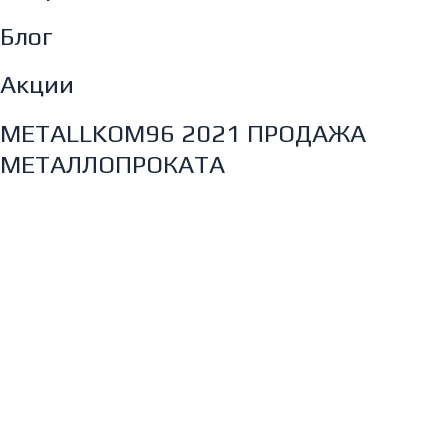
Блог
Акции
METALLKOM96 2021 ПРОДАЖА
МЕТАЛЛОПРОКАТА
Главная
Товары
Контакты
О компании
Отзывы