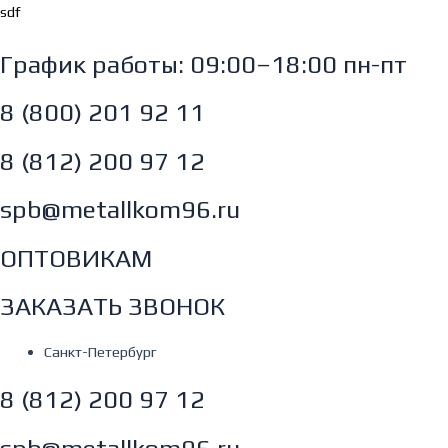
Перейти
sdf
к
содержимому
График работы: 09:00–18:00 пн-пт
8 (800) 201 92 11
8 (812) 200 97 12
spb@metallkom96.ru
ОПТОВИКАМ
ЗАКАЗАТЬ ЗВОНОК
Санкт-Петербург
8 (812) 200 97 12