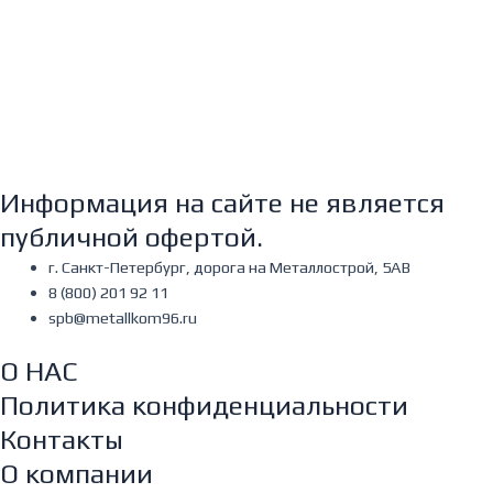
Информация на сайте не является
публичной офертой.
г. Санкт-Петербург, дорога на Металлострой, 5АВ
8 (800) 201 92 11
spb@metallkom96.ru
О НАС
Политика конфиденциальности
Контакты
О компании