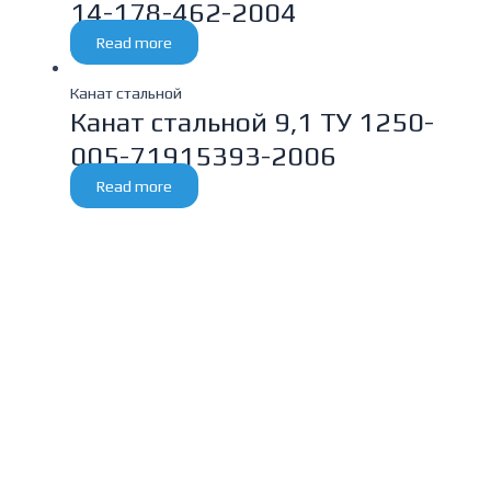
14-178-462-2004
Read more
Канат стальной
Канат стальной 9,1 ТУ 1250-
005-71915393-2006
Read more
şans
vidobet
vidobet
vidobet
vidobet
casinolevant
casinolevant
casinolevant
vidobet
şans
casinolevant
casino
şans
casino
casino
casino
boostaro
casinolevant
şans
casinolevant
şanscasino
vidobet
vidobet
levant
gorabet
galyabet
gorabet
gorabet
gorabet
vidobet
galyabet
gorabet
gorabet
casino
|
|
güncel
giriş
|
|
|
giriş
casino
giriş
şans
casino
levant
şans
şans
|
giriş
casino
giriş
|
|
giriş
casino
|
|
|
|
|
giriş
|
|
|
giriş
|
|
|
|
|
giriş
|
|
|
|
giriş
|
|
|
|
|
|
|