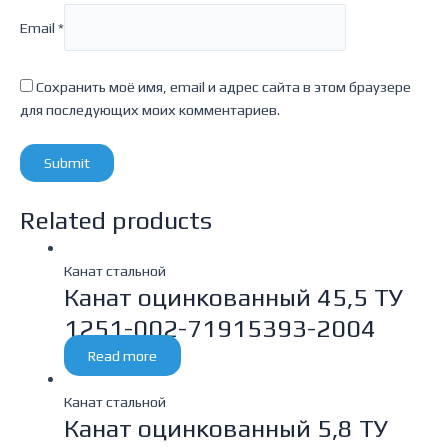
Email
*
Сохранить моё имя, email и адрес сайта в этом браузере
для последующих моих комментариев.
Related products
Канат стальной
Канат оцинкованный 45,5 ТУ
1251-002-71915393-2004
Read more
Канат стальной
Канат оцинкованный 5,8 ТУ