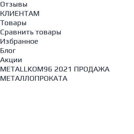
Отзывы
КЛИЕНТАМ
Товары
Сравнить товары
Избранное
Блог
Акции
METALLKOM96 2021 ПРОДАЖА
МЕТАЛЛОПРОКАТА
Главная
Товары
Контакты
О компании
Отзывы
Акции