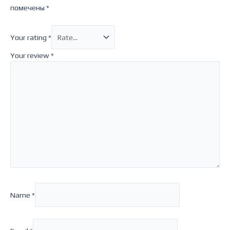
помечены
*
Your rating
*
Your review
*
Name
*