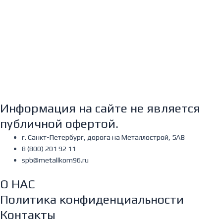
Информация на сайте не является
публичной офертой.
г. Санкт-Петербург, дорога на Металлострой, 5АВ
8 (800) 201 92 11
spb@metallkom96.ru
О НАС
Политика конфиденциальности
Контакты