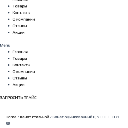
Товары
Контакты
О компании
Отзывы
Акции
Menu
Главная
Товары
Контакты
О компании
Отзывы
Акции
ЗАПРОСИТЬ ПРАЙС
Home
/
Канат стальной
/ Канат оцинкованный 8,5 ГОСТ 3071-
88